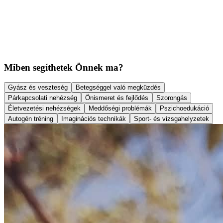
témakörökben.
✓ Dramatikus és relaxációs technikákkal fűszerezett
csoportélmények.
Konzultációt foglalok
← Vissza
Miben segíthetek Önnek ma?
Gyász és veszteség
Betegséggel való megküzdés
Párkapcsolati nehézség
Önismeret és fejlődés
Szorongás
Életvezetési nehézségek
Meddőségi problémák
Pszichoedukáció
Autogén tréning
Imaginációs technikák
Sport- és vizsgahelyzetek