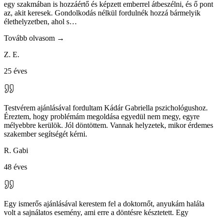
Gabriella munkáját. Kisebbik fiam komoly szeparációs szorongással
küzdött: nem tudott iskolába járni, közösségbe menni. Ebben a
nehéz időszakban hatalmas segíts
…
Tovább olvasom →
Ny. M.
édesanya
Gabriella egy kiváló pszichológus, nagyon szeretem a problémáimat
egy szakmában is hozzáértő és képzett emberrel átbeszélni, és ő pont
az, akit keresek. Gondolkodás nélkül fordulnék hozzá bármelyik
élethelyzetben, ahol s
…
Tovább olvasom →
Z. E.
25 éves