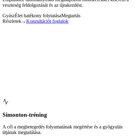
veszteség feldolgozását és az újrakezdést.
Gyász
Élet hatékony folytatása
Megtartás
Részletek
→
Konzultációt foglalok
Veszteségfeldolgozás
A veszteség feldolgozása biztonságos, megtartó térben kap helyet.
✓ Kísérem az érzelmek kifejezését és az emlékek
újrarendezését.
✓ Lehetőséget biztosítok a saját, egyéni gyászritmus
megtalálásához.
✓ Emberközeli, tudományosan megalapozott eszközökkel
dolgozom.
Konzultációt foglalok
← Vissza
Simonton-tréning
A cél a megbetegedés folyamatának megértése és a gyógyulás
útjának megtalálása.