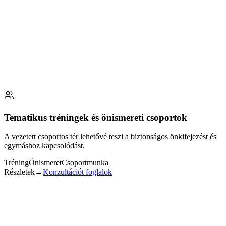
A test és az elme önszabályozása tanulható – mélyebb rétegekig
jutunk el, ahol valódi változás indulhat.
✓ Autogén tréninggel a test öngyógyító folyamatait erősítem.
✓ Imaginációs technikákkal a belső képi világ gyógyító erejét
mozgósítom.
✓ Tartós eszközöket adok, amelyeket a kliens önállóan is
alkalmazhat.
Konzultációt foglalok
← Vissza
Tematikus tréningek és önismereti csoportok
A vezetett csoportos tér lehetővé teszi a biztonságos önkifejezést és
egymáshoz kapcsolódást.
Tréning
Önismeret
Csoportmunka
Részletek
→
Konzultációt foglalok
Tematikus tréningek és önismereti csoportok
Munkahelyi tréningeket vezetek pl. stressz, konfliktuskezelés,
kommunikáció, kiégés, egészség, veszteségfeldolgozás