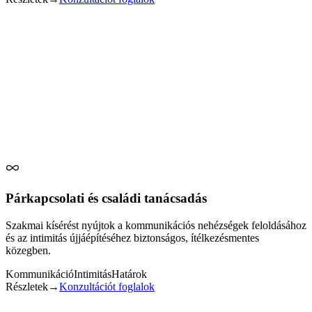
Kutyával segített terápia
A kapcsolódás élménye biztonságos és természetes keretet kap.
✓ Kísérem a megnyílást és a feszültség oldását a kutya
jelenlétével.
✓ Finoman építem a bizalmat és a belső nyugalmat.
✓ Lehetőséget biztosítok a biztonságos kommunikációhoz és
önkifejezéshez.
Konzultációt foglalok
← Vissza
Párkapcsolati és családi tanácsadás
Szakmai kísérést nyújtok a kommunikációs nehézségek feloldásához
és az intimitás újjáépítéséhez biztonságos, ítélkezésmentes
közegben.
Kommunikáció
Intimitás
Határok
Részletek
→
Konzultációt foglalok