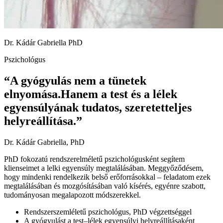
Dr. Kádár Gabriella PhD
Pszichológus
“A gyógyulás nem a tünetek
elnyomása.
Hanem a test és a lélek
egyensúlyának tudatos, szeretetteljes
helyreállítása.”
Dr. Kádár Gabriella, PhD
PhD fokozatú rendszerelméletű pszichológusként segítem
klienseimet a lelki egyensúly megtalálásában. Meggyőződésem,
hogy mindenki rendelkezik belső erőforrásokkal – feladatom ezek
megtalálásában és mozgósításában való kísérés, egyénre szabott,
tudományosan megalapozott módszerekkel.
Rendszerszemléletű pszichológus, PhD végzettséggel
A gyógyulást a test–lélek egyensúlyi helyreállításaként