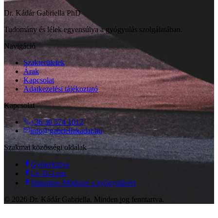
Dr. Kádár Gabriella PhD
Tudomány és lélek egyensúlya a gyógyulás szolgálatában.
Navigáció
Szakterületek
Árak
Kapcsolat
Adatkezelési tájékoztató