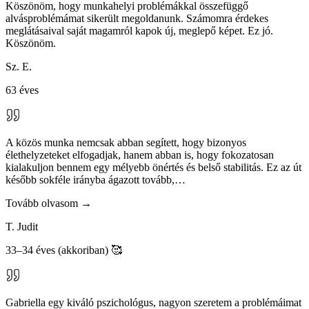
Köszönöm, hogy munkahelyi problémákkal összefüggő
alvásproblémámat sikerült megoldanunk. Számomra érdekes
meglátásaival saját magamról kapok új, meglepő képet. Ez jó.
Köszönöm.
Sz. E.
63 éves
A közös munka nemcsak abban segített, hogy bizonyos
élethelyzeteket elfogadjak, hanem abban is, hogy fokozatosan
kialakuljon bennem egy mélyebb önértés és belső stabilitás. Ez az út
később sokféle irányba ágazott tovább,
…
Tovább olvasom →
T. Judit
33–34 éves (akkoriban) 🥰
Személyes tapasztalat alapján szeretném ajánlani Dr. Kádár