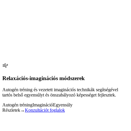
Párkapcsolati és családi tanácsadás
Tisztábbá válnak a visszatérő minták és a kimondatlan igények.
✓ Strukturált keretet adok a bizalom és az intimitás
újraépítéséhez.
✓ Kísérem a kommunikáció rendezését és az egymás felé
fordulást.
✓ Szakmai támaszt nyújtok a közös célok és határok
újrafogalmazásához.
Konzultációt foglalok
← Vissza
Relaxációs-imaginációs módszerek
Autogén tréning és vezetett imaginációs technikák segítségével
tartós belső egyensúlyt és önszabályozó képességet fejlesztek.
Autogén tréning
Imagináció
Egyensúly
Részletek
→
Konzultációt foglalok
Relaxációs-imaginációs módszerek