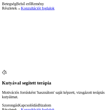
Betegség
Belső erő
Remény
Részletek
→
Konzultációt foglalok
Simonton-tréning
A cél a lelki ellenálló képesség erősítése és a remény stabil jelenléte.
✓ Strukturált keretet adok a stressz csökkentéséhez és a belső
erőforrások tudatosításához.
✓ Kísérem, hogy a gyógyulás útja lépésről lépésre
átláthatóbbá váljon.
✓ Szakmai támaszt nyújtok a fókusz és a megküzdési
stratégiák megerősítéséhez.
Konzultációt foglalok
← Vissza
Kutyával segített terápia
Motivációs forrásként 'használom' saját képzett, vizsgázott terápiás
kutyáimat.
Szorongás
Kapcsolódás
Bizalom
Részletek
→
Konzultációt foglalok