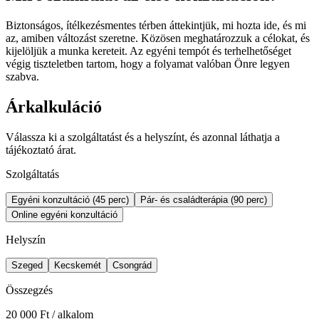
Biztonságos, ítélkezésmentes térben áttekintjük, mi hozta ide, és mi
az, amiben változást szeretne. Közösen meghatározzuk a célokat, és
kijelöljük a munka kereteit. Az egyéni tempót és terhelhetőséget
végig tiszteletben tartom, hogy a folyamat valóban Önre legyen
szabva.
Árkalkuláció
Válassza ki a szolgáltatást és a helyszínt, és azonnal láthatja a
tájékoztató árat.
Szolgáltatás
Egyéni konzultáció (45 perc)
Pár- és családterápia (90 perc)
Online egyéni konzultáció
Helyszín
Szeged
Kecskemét
Csongrád
Összegzés
20 000 Ft / alkalom