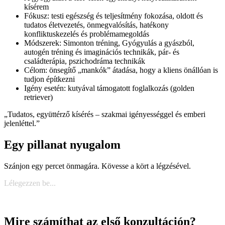
kísérem
Fókusz: testi egészség és teljesítmény fokozása, oldott és
tudatos életvezetés, önmegvalósítás, hatékony
konfliktuskezelés és problémamegoldás
Módszerek: Simonton tréning, Gyógyulás a gyászból,
autogén tréning és imaginációs technikák, pár- és
családterápia, pszichodráma technikák
Célom: önsegítő „mankók” átadása, hogy a kliens önállóan is
tudjon építkezni
Igény esetén: kutyával támogatott foglalkozás (golden
retriever)
„Tudatos, együttérző kísérés – szakmai igényességgel és emberi
jelenléttel.”
Egy pillanat nyugalom
Szánjon egy percet önmagára. Kövesse a kört a légzésével.
Lélegezzen be...
Mire számíthat az első konzultáción?