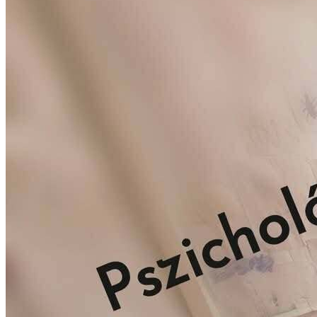
Dr. Kádár Gabriella személyesen válaszol, és 24 órán belül
visszajelez a megkeresésére.
Csongrád
Kecskemét
Szeged
Online