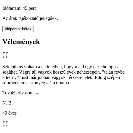
Időtartam:
45
perc
Az árak tájékoztató jellegűek.
Időpontot kérek
Vélemények
Szkeptikus voltam a tekintetben, hogy majd egy pszichológus
segíthet. Végre túl vagyok hosszú évek nehézségein, "talán révbe
értem", "most már jobban vagyok" érzéssel élek. Eddig szépen
söprögettem a szőnyeg alá a traumá
…
Tovább olvasom →
N. B.
49 éves