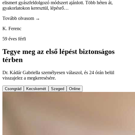
Testvérem ajánlásával fordultam Kádár Gabriella pszichológushoz.
Éreztem, hogy problémám megoldása egyedül nem megy, egyre
mélyebbre kerülök. Jól döntöttem. Vannak helyzetek, mikor érdemes
szakember segítségét kérni.
R. Gabi
48 éves
Egy ismerős ajánlásával kerestem fel a doktornőt, anyukám halála
volt a sajnálatos esemény, ami erre a döntésre késztetett. Egy
elismert gyászfeldolgozó módszert ajánlott. Több héten át,
gyakorlatokon keresztül, lépésrő
…
Tovább olvasom →
K. Ferenc
59 éves férfi
Tegye meg az első lépést biztonságos
térben