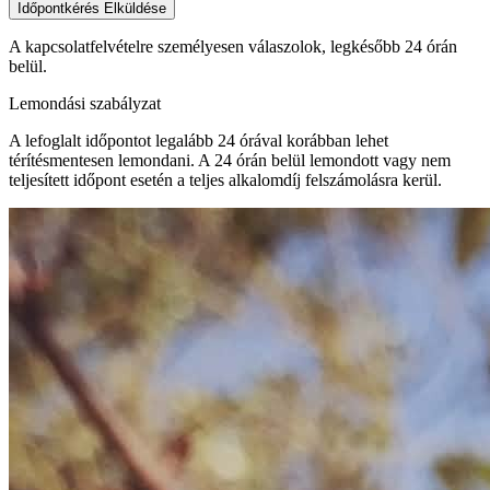
Telefonos bejelentkezés
+36 30 574 1012
Preferált helyszín:
Csongrád
Név
Email
Üzenet
Időpontkérés Elküldése
A kapcsolatfelvételre személyesen válaszolok, legkésőbb 24 órán
belül.
Lemondási szabályzat
A lefoglalt időpontot
legalább 24 órával korábban
lehet
térítésmentesen lemondani. A 24 órán belül lemondott vagy nem
teljesített időpont esetén a teljes alkalomdíj felszámolásra kerül.