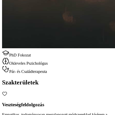
PhD Fokozat
Okleveles Pszichológus
Pár- és Családterapeuta
Szakterületek
Veszteségfeldolgozás
Empatikus, tudományosan megalapozott módszerekkel kísérem a